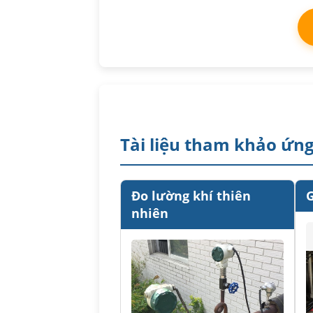
Tài liệu tham khảo ứn
Đo lường khí thiên
G
nhiên