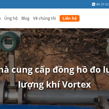
86-25-5
m
Ủng hộ
Blog
Về chúng tôi
Liên hệ
hà cung cấp đồng hồ đo l
lượng khí Vortex