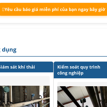
Yêu cầu báo giá miễn phí của bạn ngay bây giờ
g dụng
iám sát khí thải
Kiểm soát quy trình
công nghiệp