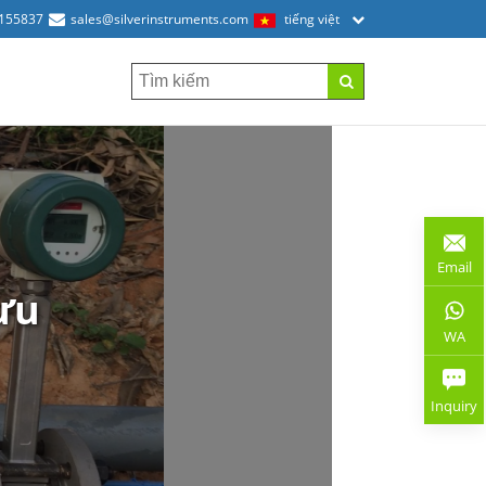
2155837
sales@silverinstruments.com
tiếng việt
Email
ưu
WA
Inquiry