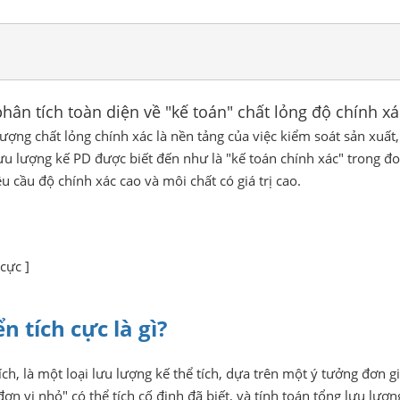
chính xác cao
phân tích toàn diện về "kế toán" chất lỏng độ chính x
lượng chất lỏng chính xác là nền tảng của việc kiểm soát sản xuấ
u lượng kế PD được biết đến như là "kế toán chính xác" trong đo
u cầu độ chính xác cao và môi chất có giá trị cao.
 cực
]
 tích cực là gì?
ch, là một loại lưu lượng kế thể tích, dựa trên một ý tưởng đơn gi
"đơn vị nhỏ" có thể tích cố định đã biết, và tính toán tổng lưu lư