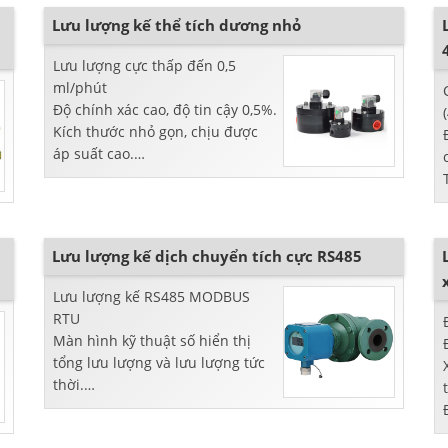
Lưu lượng kế thể tích dương nhỏ
Lưu lượng cực thấp đến 0,5
ml/phút
Độ chính xác cao, độ tin cậy 0,5%.
Kích thước nhỏ gọn, chịu được
áp suất cao.
làm việc với chất lỏng loãng hoặc
đặc
Lưu lượng kế dịch chuyển tích cực RS485
Lưu lượng kế RS485 MODBUS
RTU
Màn hình kỹ thuật số hiển thị
tổng lưu lượng và lưu lượng tức
thời.
Thiết kế vỏ Exd đảm bảo an toàn
Đồng hồ đo lưu lượng PD độ