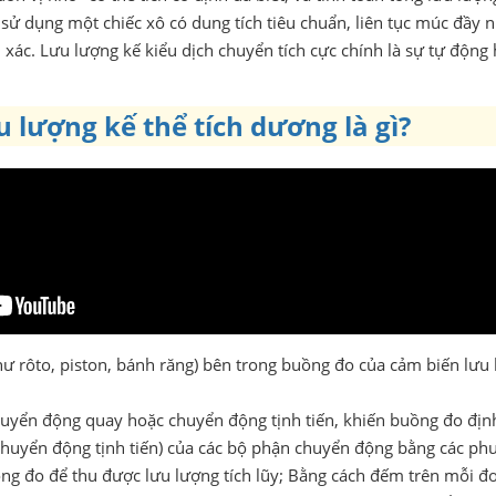
ử dụng một chiếc xô có dung tích tiêu chuẩn, liên tục múc đầy 
 xác. Lưu lượng kế kiểu dịch chuyển tích cực chính là sự tự động h
 lượng kế thể tích dương là gì?
ư rôto, piston, bánh răng) bên trong buồng đo của cảm biến lưu
huyển động quay hoặc chuyển động tịnh tiến, khiến buồng đo định
 chuyển động tịnh tiến) của các bộ phận chuyển động bằng các ph
ng đo để thu được lưu lượng tích lũy; Bằng cách đếm trên mỗi đơn