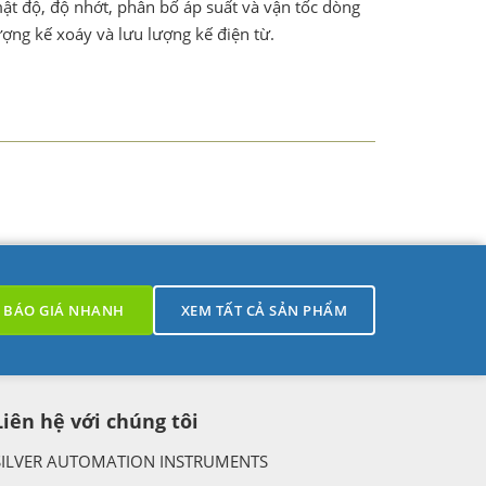
mật độ, độ nhớt, phân bố áp suất và vận tốc dòng
ượng kế xoáy và lưu lượng kế điện từ.
h các loại sau:
BÁO GIÁ NHANH
XEM TẤT CẢ SẢN PHẨM
Liên hệ với chúng tôi
SILVER AUTOMATION INSTRUMENTS