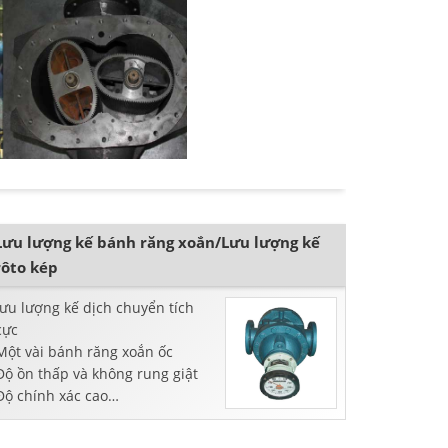
Lưu lượng kế bánh răng xoắn/Lưu lượng kế
rôto kép
lưu lượng kế dịch chuyển tích
cực
Một vài bánh răng xoắn ốc
Độ ồn thấp và không rung giật
Độ chính xác cao
Dùng cho dầu thô, nhiên liệu
hoặc chất lỏng có độ nhớt cao.