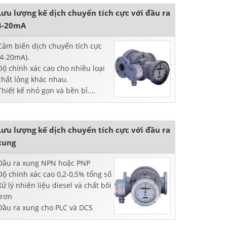
Lưu lượng kế dịch chuyển tích cực với đầu ra
4-20mA
Cảm biến dịch chuyển tích cực
(4-20mA).
Độ chính xác cao cho nhiều loại
chất lỏng khác nhau.
Thiết kế nhỏ gọn và bền bỉ.
Dễ dàng tích hợp với hệ thống.
Lưu lượng kế dịch chuyển tích cực với đầu ra
xung
Đầu ra xung NPN hoặc PNP
Độ chính xác cao 0,2-0,5% tổng số
Xử lý nhiên liệu diesel và chất bôi
trơn
Đầu ra xung cho PLC và DCS