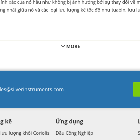
chính xác của nó hầu như không bị ảnh hưởng bởi sự thay đổi về 
ng nhất giữa nó và các loại lưu lượng kế tốc độ như tuabin, lưu l
ch dương chính
MORE
 phận chuyển động, lưu lượng kế thể tích chủ yếu được chia thàn
hoặc lưu lượng kế bánh răng hình bầu dục
les@silverinstruments.com
g kế
Ứng dụng
lưu lượng khối Coriolis
Dầu Công Nghiệp