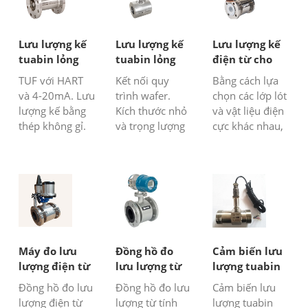
Lưu lượng kế
Lưu lượng kế
Lưu lượng kế
tuabin lỏng
tuabin lỏng
điện từ cho
với Hart
wafer
chất lỏng ăn
TUF với HART
Kết nối quy
Bằng cách lựa
Protocol
mòn
và 4-20mA. Lưu
trình wafer.
chọn các lớp lót
lượng kế bằng
Kích thước nhỏ
và vật liệu điện
thép không gỉ.
và trọng lượng
cực khác nhau,
Đồng hồ đo lưu
nhẹ. Đo lưu
lưu lượng kế
lượng chất lỏng
lượng chất lỏng
điện từ có thể
giá rẻ cho nước,
áp suất cao.
đo axit mạnh
dầu diesel,
Cảm biến lưu
ăn mòn hoặc
nhiên liệu….
lượng tuabin
chất lỏng kiềm
chất lỏng DN4-
mạnh. Lưu
8 inch.
lượng kế điện
từ là một thiết
Máy đo lưu
Đồng hồ đo
Cảm biến lưu
bị cảm ứng...
lượng điện từ
lưu lượng từ
lượng tuabin
GPRS
tính trong
lỏng SLW-N
Đồng hồ đo lưu
Đồng hồ đo lưu
Cảm biến lưu
dòng
lượng điện từ
lượng từ tính
lượng tuabin