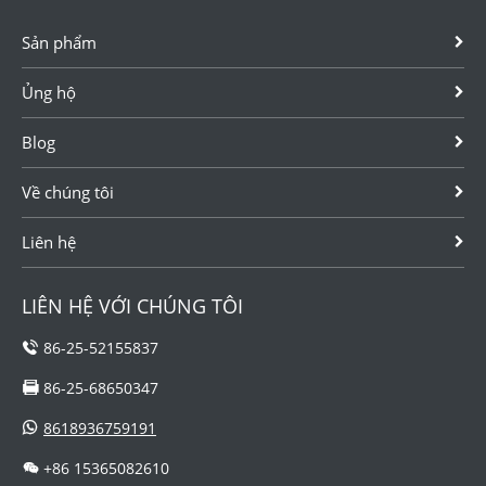
giá rẻ.
chất lỏng sạch,
Sản phẩm
có độ nhớt
thấp, không ăn
Ủng hộ
mòn.
Blog
Về chúng tôi
Liên hệ
LIÊN HỆ VỚI CHÚNG TÔI
86-25-52155837
86-25-68650347
8618936759191
+86 15365082610