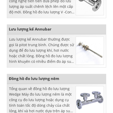
công nghệ tiên tiến đưa phép đo lưu
lượng áp suất chênh lệch lên một cấp
độ mới. Đồng hồ đo lưu lượng V -Cone
đã chứng minh hiệu suất của nó trong
dầu ...
Lưu lượng kế Annubar
Lưu lượng kế Annubar thường được
gọi là pitot trung bình. Chúng được sử
dụng để đo lưu lượng khí, hơi nước
hoặc chất lỏng. Đồng hồ đo lưu lượng
hình khuyên có nhiều điểm đo áp suất
để tìm giá trị trung bình của dòng
chảy. Quần què...
Đồng hồ đo lưu lượng nêm
Tổng quan về đồng hồ đo lưu lượng
Wedge Máy đo lưu lượng nêm là một
công cụ đo lưu lượng hoặc dụng cụ
tính toán tốc độ dòng chảy của chất
lỏng, khí và hơi nước dựa trên áp suất