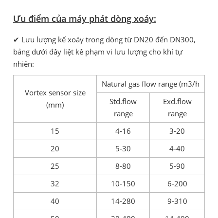
Ưu điểm của máy phát dòng xoáy:
✔ Lưu lượng kế xoáy trong dòng từ DN20 đến DN300,
bảng dưới đây liệt kê phạm vi lưu lượng cho khí tự
nhiên:
Natural gas flow range (m3/h
Vortex sensor size
Std.flow
Exd.flow
(mm)
range
range
15
4-16
3-20
20
5-30
4-40
25
8-80
5-90
32
10-150
6-200
40
14-280
9-310