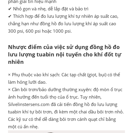
phân giải tín hiệu mạnh
✔ Nhỏ gọn và nhẹ, dễ lắp đặt và bảo trì
✔ Thích hợp để đo lưu lượng khí tự nhiên áp suất cao,
chẳng hạn như đồng hồ đo lưu lượng khí áp suất cao
300 psi, 600 psi hoặc 1000 psi.
Nhược điểm của việc sử dụng đồng hồ đo
lưu lượng tuabin nội tuyến cho khí đốt tự
nhiên
× Phụ thuộc vào khí sạch: Các tạp chất (giọt, bụi) có thể
làm hỏng lưỡi dao.
× Cần bôi trơn/bảo dưỡng thường xuyên: độ mòn ổ trục
ảnh hưởng đến tuổi thọ của ổ trục. Tuy nhiên,
Silvelinstersens.com đã cải tiến đồng hồ đo lưu lượng
tuabin khí tự bôi trơn, đi kèm một chai dầu bôi trơn nhỏ.
Các kỹ sư có thể dễ dàng bôi trơn cánh quạt chỉ bằng
một cú ấn nhẹ.