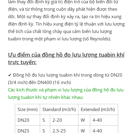
làm thay đổi định kỳ giá trị điện trở của bộ biến đổi từ
điện, và từ thông trong cuộn dây phát hiện được theo
dõi. Một sự thay đổi định kỳ xảy ra, tạo ra tín hiệu xung
điện định kỳ. Tín hiệu xung điện tỷ lệ thuận với lưu lượng
thể tích của chất lỏng chảy qua cảm biến lưu lượng
tuabin trong một phạm vi lưu lượng (số Reynolds).
Ưu điểm của đồng hồ đo lưu lượng tuabin khí
trực tuyến:
✔ Đồng hồ đo lưu lượng tuabin khí trong dòng từ DN20
(3/4 inch) đến DN400 (16 inch)
Các kích thước và phạm vi lưu lượng của đồng hồ đo lưu
lượng tuabin khí tự nhiên khác nhau:
Size (mm)
Standard (m3/h)
Extended (m3/h)
DN20
S
2-20
W
4-40
DN25
S
2.5-25
W
4-40