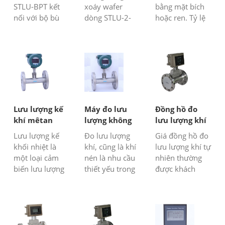
STLU-BPT kết
xoáy wafer
bằng mặt bích
nối với bộ bù
dòng STLU-2-
hoặc ren. Tỷ lệ
nhiệt độ và áp
B0 là lưu lượng
giảm tải lớn -
suất tích hợp là
kế thể tích đo
100:1. Không
lựa chọn hoàn
tốc độ dòng thể
có bất kỳ sự bù
hảo cho dòng
tích của khí, hơi
trừ nhiệt độ và
chảy khí hoặc
hoặc chất lỏng,
áp suất nào.
hơi nước (hơi
theo nguyên lý
nước bão hòa
của xoáy
và hơi nước quá
Karman. Nó chủ
Lưu lượng kế
Máy đo lưu
Đồng hồ đo
nhiệt) ...
yếu được sử
khí mêtan
lượng không
lưu lượng khí
dụng để đo lưu
khí trong dòng
tự nhiên
Lưu lượng kế
Đo lưu lượng
Giá đồng hồ đo
lượn...
khối nhiệt là
khí, cũng là khí
lưu lượng khí tự
một loại cảm
nén là nhu cầu
nhiên thường
biến lưu lượng
thiết yếu trong
được khách
kế khối điện tử
nhiều nhà máy,
hàng hỏi và
dùng để đo lưu
công nghiệp,
chúng tôi luôn
lượng khí mê-
phòng thí
chọn loại cảm
tan/khí sinh
nghiệm, cơ sở.
biến lưu lượng
học. Lưu lượng
Chúng tôi, Dụng
khí phù hợp