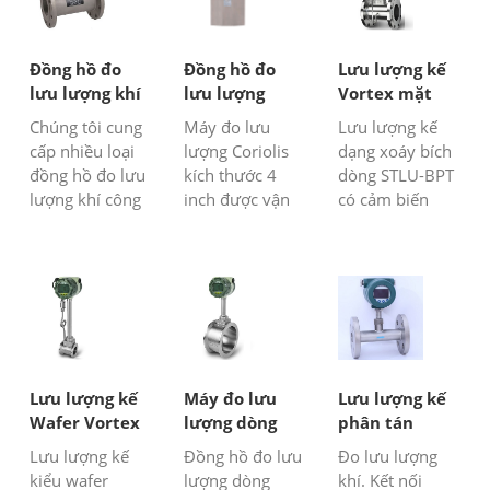
Đồng hồ đo
Đồng hồ đo
Lưu lượng kế
lưu lượng khí
lưu lượng
Vortex mặt
công nghiệp
coriolis 4 inch
bích có bù trừ
Chúng tôi cung
Máy đo lưu
Lưu lượng kế
cấp nhiều loại
lượng Coriolis
dạng xoáy bích
đồng hồ đo lưu
kích thước 4
dòng STLU-BPT
lượng khí công
inch được vận
có cảm biến
nghiệp, chẳng
hành với
nhiệt độ tích
hạn như đồng
Nguyên lý Lực
hợp và cảm
hồ đo lưu lượng
Coriolis. Cảm
biến bù áp suất
tuabin khí,
biến lưu lượng
là lựa chọn
đồng hồ đo lưu
4 ”Coriolis có
hoàn hảo để đo
lượng khối
kích thước
lưu lượng khí
nhiệt, đồng hồ
tương đối lớn
hoặc hơi nước
đo lưu lượng
và đồng hồ đo
(hơi nước bão
Lưu lượng kế
Máy đo lưu
Lưu lượng kế
xoáy với nhiều
lưu lượng thực
hòa và hơi nước
Wafer Vortex
lượng dòng
phân tán
mức giá, chi
sự cồng kềnh.
quá nhiệt)...
có bù trừ
xoáy
nhiệt loại
Lưu lượng kế
Đồng hồ đo lưu
Đo lưu lượng
phí...
Nó được sử d...
trong dòng
kiểu wafer
lượng dòng
khí. Kết nối