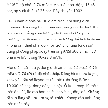
ở 10°C, độ nhớt 0,76 mPa·s. Áp suất hoạt động 16,45
bar, áp suất thiết kế 25 bar. Dây chuyền 1002.
FT-03 nằm ở phía hạ lưu điểm trộn. Khi dung dịch
amoniac đến vòng tuần hoàn này, nồng độ đã được thiết
lập bởi cân bằng khối lượng FT-01 và FT-02 ở phía
thượng lưu. Vì vậy, chỉ cần đo lưu lượng thể tích là đủ —
không cần thiết phải đo khối lượng. Chúng tôi đã sử
dụng phương pháp xoáy trên ống ANSI 300 2 inch, với
phạm vi lưu lượng 10–28,3 m³/h.
Một điểm cần lưu ý: dung dịch amoniac ở áp suất 0,76
mPa·s (0,76 cP) có độ nhớt thấp. Đồng hồ đo lưu lượng
xoáy yêu cầu số Reynolds tối thiểu, thường là Re >
10.000 để hoạt động đáng tin cậy. Ở lưu lượng 10 m³/h
trên ống 2", Re cao hơn nhiều so với ngưỡng đó.
Không
cần lo lắng về lưu lượng tối thiểu.
Không cần tính tổng
trên nhãn này.