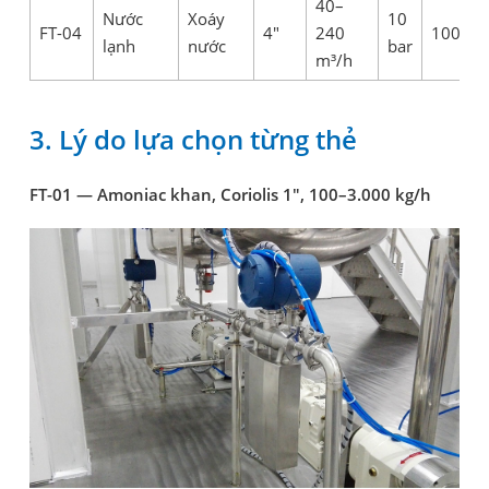
40–
Nước
Xoáy
10
FT-04
4"
240
100°C
lạnh
nước
bar
m³/h
3. Lý do lựa chọn từng thẻ
FT-01 — Amoniac khan, Coriolis 1", 100–3.000 kg/h