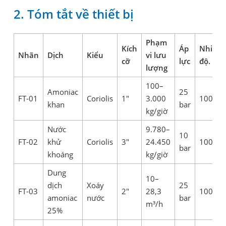
2. Tóm tắt về thiết bị
Phạm
Kích
Áp
Nhiệt
Nhãn
Dịch
Kiểu
vi lưu
cỡ
lực
độ.
lượng
100–
Amoniac
25
FT-01
Coriolis
1"
3.000
100°C
khan
bar
kg/giờ
Nước
9.780–
10
FT-02
khử
Coriolis
3"
24.450
100°C
bar
khoáng
kg/giờ
Dung
10–
dịch
Xoáy
25
FT-03
2"
28,3
100°C
amoniac
nước
bar
m³/h
25%