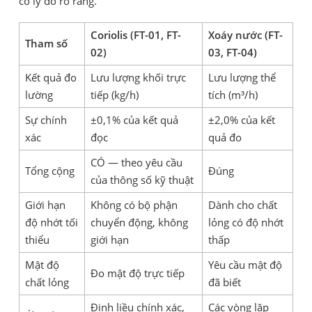
có lý do rõ ràng.
Coriolis (FT-01, FT-
Xoáy nước (FT-
Tham số
02)
03, FT-04)
Kết quả đo
Lưu lượng khối trực
Lưu lượng thể
lường
tiếp (kg/h)
tích (m³/h)
Sự chính
±0,1% của kết quả
±2,0% của kết
xác
đọc
quả đo
CÓ — theo yêu cầu
Tổng cộng
Đúng
của thông số kỹ thuật
Giới hạn
Không có bộ phận
Dành cho chất
độ nhớt tối
chuyển động, không
lỏng có độ nhớt
thiểu
giới hạn
thấp
Mật độ
Yêu cầu mật độ
Đo mật độ trực tiếp
chất lỏng
đã biết
Định liều chính xác,
Các vòng lặp