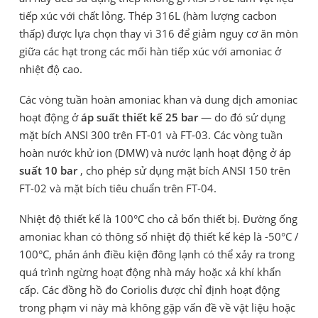
tiếp xúc với chất lỏng. Thép 316L (hàm lượng cacbon
thấp) được lựa chọn thay vì 316 để giảm nguy cơ ăn mòn
giữa các hạt trong các mối hàn tiếp xúc với amoniac ở
nhiệt độ cao.
Các vòng tuần hoàn amoniac khan và dung dịch amoniac
hoạt động ở
áp suất thiết kế 25 bar
— do đó sử dụng
mặt bích ANSI 300 trên FT-01 và FT-03. Các vòng tuần
hoàn nước khử ion (DMW) và nước lạnh hoạt động ở áp
suất 10 bar
, cho phép sử dụng mặt bích ANSI 150 trên
FT-02 và mặt bích tiêu chuẩn trên FT-04.
Nhiệt độ thiết kế là 100°C cho cả bốn thiết bị. Đường ống
amoniac khan có thông số nhiệt độ thiết kế kép là -50°C /
100°C, phản ánh điều kiện đông lạnh có thể xảy ra trong
quá trình ngừng hoạt động nhà máy hoặc xả khí khẩn
cấp. Các đồng hồ đo Coriolis được chỉ định hoạt động
trong phạm vi này mà không gặp vấn đề về vật liệu hoặc