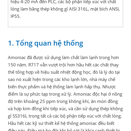
hiệu 4-20 mA đến PLC, các bộ phận tiếp xúc với chất
lỏng làm bằng thép không gỉ AISI 316L, mặt bích ANSI,
IP55.
1. Tổng quan hệ thống
Amoniac đã được sử dụng làm chất làm lạnh trong hơn
150 năm. R717 vẫn vượt trội hơn hầu hết các chất thay
thế tổng hợp về hiệu suất nhiệt động học, đó là lý do tại
sao nó xuất hiện trong các kho lạnh lớn, nhà máy chế
biến thực phẩm và hệ thống làm lạnh hấp thụ. Nhược
điểm là sự phức tạp trong xử lý. Amoniac độc hại ở nồng
độ trên khoảng 25 ppm trong không khí, ăn mòn đồng
và hợp kim đồng khi tiếp xúc, và cần sử dụng thép không
gỉ SS316L trong tất cả các bộ phận tiếp xúc với chất lỏng.
Hầu hết các kỹ sư thiết kế hệ thống amoniac đều biết
điều này. Điều mà họ đôi khi bỏ sót là khía cạnh thiết bị