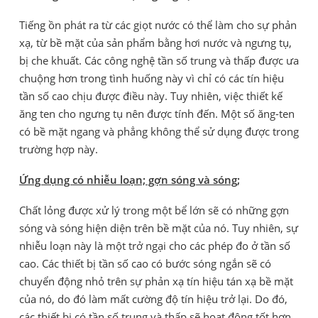
Tiếng ồn phát ra từ các giọt nước có thể làm cho sự phản
xạ, từ bề mặt của sản phẩm bằng hơi nước và ngưng tụ,
bị che khuất. Các công nghệ tần số trung và thấp được ưa
chuộng hơn trong tình huống này vì chỉ có các tín hiệu
tần số cao chịu được điều này. Tuy nhiên, việc thiết kế
ăng ten cho ngưng tụ nên được tính đến. Một số ăng-ten
có bề mặt ngang và phẳng không thể sử dụng được trong
trường hợp này.
Ứng dụng có nhiễu loạn; gợn sóng và sóng;
Chất lỏng được xử lý trong một bể lớn sẽ có những gợn
sóng và sóng hiện diện trên bề mặt của nó. Tuy nhiên, sự
nhiễu loạn này là một trở ngại cho các phép đo ở tần số
cao. Các thiết bị tần số cao có bước sóng ngắn sẽ có
chuyển động nhỏ trên sự phản xạ tín hiệu tán xạ bề mặt
của nó, do đó làm mất cường độ tín hiệu trở lại. Do đó,
các thiết bị có tần số trung và thấp sẽ hoạt động tốt hơn