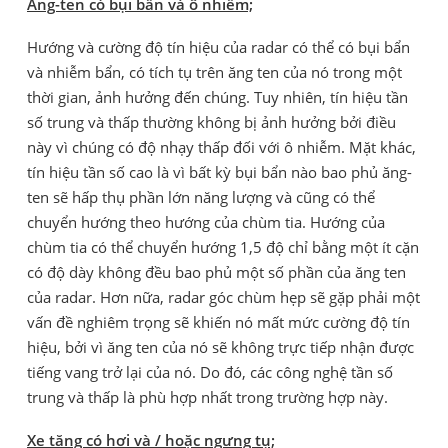
Ăng-ten có bụi bẩn và ô nhiễm;
Hướng và cường độ tín hiệu của radar có thể có bụi bẩn
và nhiễm bẩn, có tích tụ trên ăng ten của nó trong một
thời gian, ảnh hưởng đến chúng. Tuy nhiên, tín hiệu tần
số trung và thấp thường không bị ảnh hưởng bởi điều
này vì chúng có độ nhạy thấp đối với ô nhiễm. Mặt khác,
tín hiệu tần số cao là vì bất kỳ bụi bẩn nào bao phủ ăng-
ten sẽ hấp thụ phần lớn năng lượng và cũng có thể
chuyển hướng theo hướng của chùm tia. Hướng của
chùm tia có thể chuyển hướng 1,5 độ chỉ bằng một ít cặn
có độ dày không đều bao phủ một số phần của ăng ten
của radar. Hơn nữa, radar góc chùm hẹp sẽ gặp phải một
vấn đề nghiêm trọng sẽ khiến nó mất mức cường độ tín
hiệu, bởi vì ăng ten của nó sẽ không trực tiếp nhận được
tiếng vang trở lại của nó. Do đó, các công nghệ tần số
trung và thấp là phù hợp nhất trong trường hợp này.
Xe tăng có hơi và / hoặc ngưng tụ;