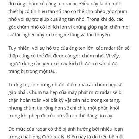
độ rộng chùm của ăng ten radar. Điều này là do một
thiết bị có tín hiệu tần số cao có thể cho phép góc chùm
nhỏ với sự trợ giúp của ăng ten nhỏ. Trong khi đó, các
góc chùm nhỏ có lợi ích lớn vì chúng giúp ngăn chặn mọi
sự tắc nghẽn xảy ra trong xe tăng và tàu thuyền.
Tuy nhiên, với sự hỗ trợ của ăng-ten lớn, các radar tần số
thấp cũng có thể đạt được các góc chùm nhỏ. Vì vậy,
người dùng cần xem xét các kích thước có sẵn được
trang bị trong một tàu.
Tương tự, có những nhược điểm mà các chùm hẹp sẽ
gặp phải. Chùm tia hẹp của máy phát mức radar sẽ bị
chặn hoàn toàn với bất kỳ vật cản nào trong xe tăng,
nhưng chùm tia rộng hơn sẽ chỉ chịu một phần khối
trong khi phép đo của nó vẫn có thể đáng tin cậy.
Đo mức của radar có thể bị ảnh hưởng bởi nhiễu loạn
trong chất lỏng được xử lý. Điều này là do trên bề mặt