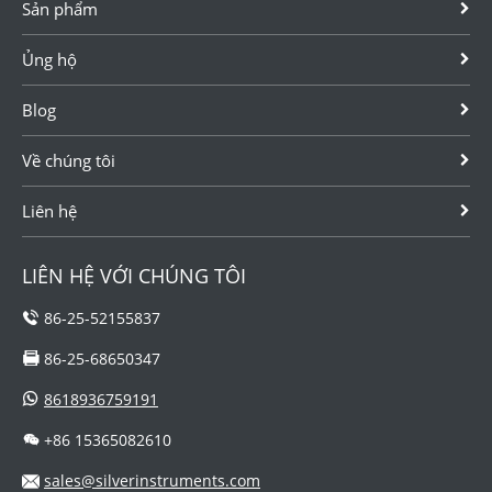
Sản phẩm
Chúng tôi cũng
của dòng SGW
có thể cung cấp
là nó có thể tích
Ủng hộ
lưu lượng kế
hợp nhiệt độ và
tuabin tích hợp
áp suất c....
Blog
bộ...
Về chúng tôi
Liên hệ
LIÊN HỆ VỚI CHÚNG TÔI
86-25-52155837
86-25-68650347
8618936759191
+86 15365082610
sales@silverinstruments.com