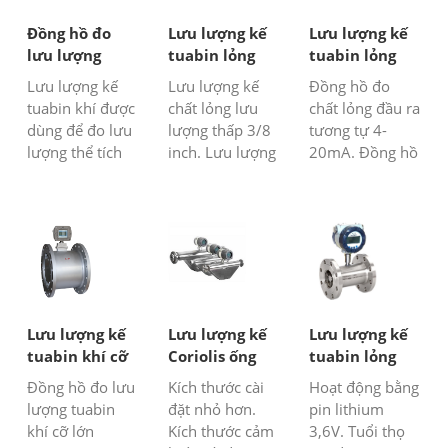
Đồng hồ đo
Lưu lượng kế
Lưu lượng kế
lưu lượng
tuabin lỏng
tuabin lỏng
tuabin khí 8”
3/8 inch
với đầu ra 4-
Lưu lượng kế
Lưu lượng kế
Đồng hồ đo
20mA
tuabin khí được
chất lỏng lưu
chất lỏng đầu ra
dùng để đo lưu
lượng thấp 3/8
tương tự 4-
lượng thể tích
inch. Lưu lượng
20mA. Đồng hồ
của khí thiên
thấp phát hiện
đo lưu lượng
nhiên, LPG,
từ 150LPH. Kết
chất lỏng trực
nitơ, khí, khí
nối bằng vít.
tiếp. Máy phát
sinh học, không
Đối với nước,
lưu lượng giá
khí, v.v. Tính
hóa chất gây
rẻ. Dùng cho
năng Độ chính
nghiện, dầu
chất lỏng sạch
xác cao, khả
diesel.
và không ăn
năng lặp lại tốt,
mòn.
Lưu lượng kế
Lưu lượng kế
Lưu lượng kế
tổn thất áp suất
tuabin khí cỡ
Coriolis ống
tuabin lỏng
thấp và...
lớn trong dòng
cong
chạy bằng pin
Đồng hồ đo lưu
Kích thước cài
Hoạt động bằng
lượng tuabin
đặt nhỏ hơn.
pin lithium
khí cỡ lớn
Kích thước cảm
3,6V. Tuổi thọ