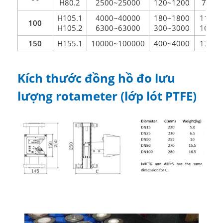
H80.2
2500~25000
120~1200
7.8
H105.1
4000~40000
180~1800
11.4
100
H105.2
6300~63000
300~3000
16.7
150
H155.1
10000~100000
400~4000
17.0
Kích thước đồng hồ đo lưu
lượng rotameter (lớp lót PTFE)