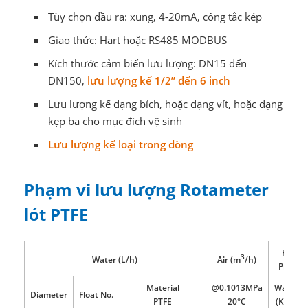
Tùy chọn đầu ra: xung, 4-20mA, công tắc kép
Giao thức: Hart hoặc RS485 MODBUS
Kích thước cảm biến lưu lượng: DN15 đến
DN150,
lưu lượng kế 1/2” đến 6 inch
Lưu lượng kế dạng bích, hoặc dạng vít, hoặc dạng
kẹp ba cho mục đích vệ sinh
Lưu lượng kế loại trong dòng
Phạm vi lưu lượng Rotameter
lót PTFE
HH50 
3
Water (L/h)
Air (m
/h)
Pressur
Material
@0.1013MPa
Water
Diameter
Float No.
PTFE
20
°C
(Kpa)