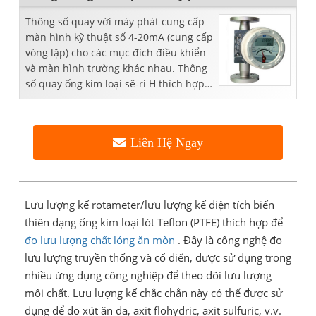
Thông số quay với máy phát cung cấp
màn hình kỹ thuật số 4-20mA (cung cấp
vòng lặp) cho các mục đích điều khiển
và màn hình trường khác nhau. Thông
số quay ống kim loại sê-ri H thích hợp
cho nhiệt độ cao (300 ° C 572 ° F ...
Liên Hệ Ngay
Lưu lượng kế rotameter/lưu lượng kế diện tích biến
thiên dạng ống kim loại lót Teflon (PTFE) thích hợp để
đo lưu lượng chất lỏng ăn mòn
. Đây là công nghệ đo
lưu lượng truyền thống và cổ điển, được sử dụng trong
nhiều ứng dụng công nghiệp để theo dõi lưu lượng
môi chất. Lưu lượng kế chắc chắn này có thể được sử
dụng để đo xút ăn da, axit flohydric, axit sulfuric, v.v.