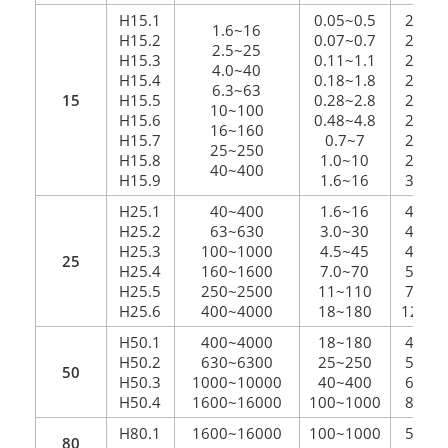
H15.1
0.05~0.5
2.0
1.6~16
H15.2
0.07~0.7
2.3
2.5~25
H15.3
0.11~1.1
2.5
4.0~40
H15.4
0.18~1.8
2.5
6.3~63
15
H15.5
0.28~2.8
2.5
10~100
H15.6
0.48~4.8
2.6
16~160
H15.7
0.7~7
2.7
25~250
H15.8
1.0~10
2.9
40~400
H15.9
1.6~16
3.4
H25.1
40~400
1.6~16
4.0
H25.2
63~630
3.0~30
4.1
H25.3
100~1000
4.5~45
4.4
25
H25.4
160~1600
7.0~70
5.2
H25.5
250~2500
11~110
7.0
H25.6
400~4000
18~180
12.5
H50.1
400~4000
18~180
4.7
H50.2
630~6300
25~250
5.1
50
H50.3
1000~10000
40~400
6.2
H50.4
1600~16000
100~1000
8.0
H80.1
1600~16000
100~1000
5.3
80