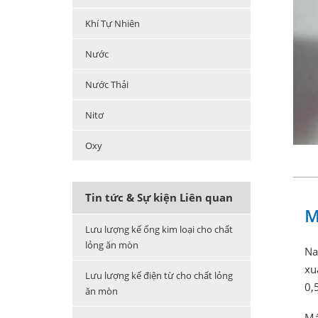
Khí Tự Nhiên
Nước
Nước Thải
Nitơ
Oxy
Tin tức & Sự kiện Liên quan
M
Lưu lượng kế ống kim loại cho chất
lỏng ăn mòn
Na
xu
Lưu lượng kế điện từ cho chất lỏng
0,
ăn mòn
Má