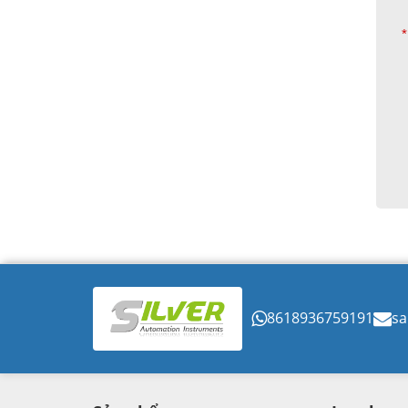
*
8618936759191
sa