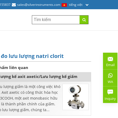
2155837
sales@silverinstruments.com
tiếng việt
đo lưu lượng natri clorit
Email
hẩm liên quan
lượng kế axit axetic/Lưu lượng kế giấm
WA
ưu lượng giấm là một công việc khó
 Axit axetic có công thức hóa học
H3COOH, một axit monobasic hữu
Inquiry
à là thành phần chính của giấm.
 lưu lượng giấm, chúng ta...