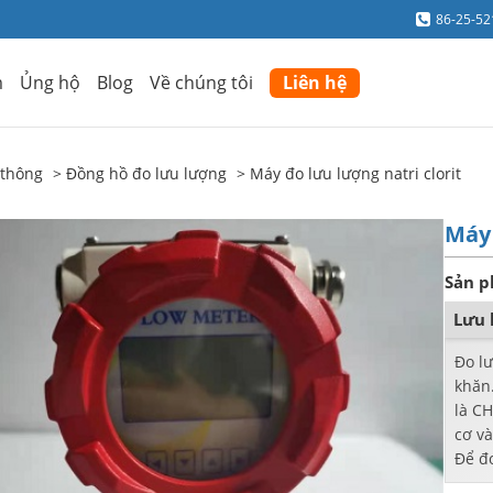
86-25-5
m
Ủng hộ
Blog
Về chúng tôi
Liên hệ
 thông
Đồng hồ đo lưu lượng
Máy đo lưu lượng natri clorit
Máy 
Sản p
Lưu 
Đo l
khăn.
là C
cơ v
Để đo