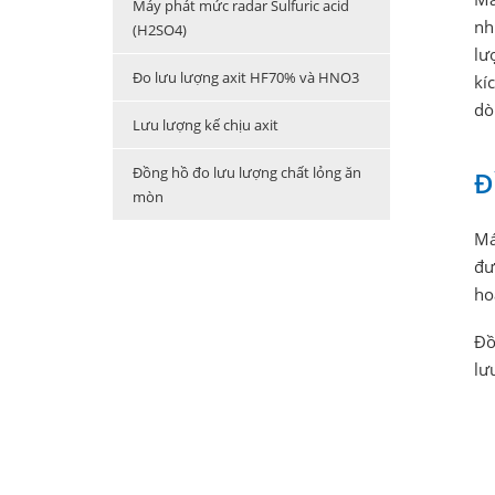
Máy phát mức radar Sulfuric acid
nh
(H2SO4)
lư
Đo lưu lượng axit HF70% và HNO3
kí
dò
Lưu lượng kế chịu axit
Đồng hồ đo lưu lượng chất lỏng ăn
Đ
mòn
Má
đư
ho
Đồ
lư