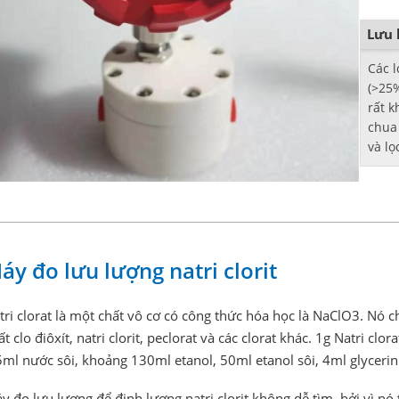
Lưu 
Các l
(>25%
rất k
chua
và lọ
lượng
áy đo lưu lượng natri clorit
tri clorat là một chất vô cơ có công thức hóa học là NaClO3. Nó
ất clo điôxít, natri clorit, peclorat và các clorat khác. 1g Natri c
5ml nước sôi, khoảng 130ml etanol, 50ml etanol sôi, 4ml glycerin
y đo lưu lượng để định lượng natri clorit không dễ tìm, bởi vì n