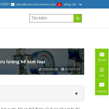
2155837
sales@silverinstruments.com
tiếng việt
Email
ưu lượng kế kim loại
2026/05/28
2018/12/25
WA
Inquiry
▼