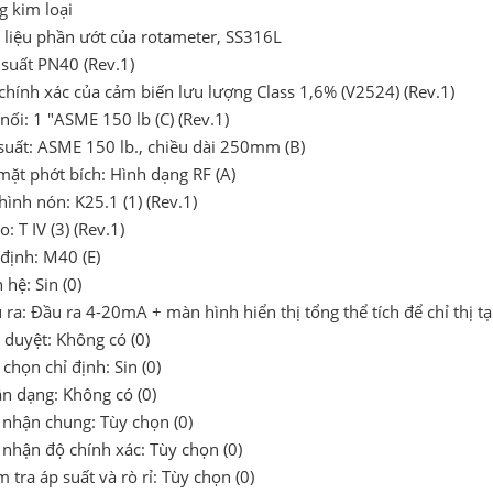
g kim loại
t liệu phần ướt của rotameter, SS316L
 suất PN40 (Rev.1)
chính xác của cảm biến lưu lượng Class 1,6% (V2524) (Rev.1)
 nối: 1 "ASME 150 lb (C) (Rev.1)
 suất: ASME 150 lb., chiều dài 250mm (B)
mặt phớt bích: Hình dạng RF (A)
hình nón: K25.1 (1) (Rev.1)
o: T IV (3) (Rev.1)
 định: M40 (E)
n hệ: Sin (0)
 ra: Đầu ra 4-20mA + màn hình hiển thị tổng thể tích để chỉ thị tạ
 duyệt: Không có (0)
 chọn chỉ định: Sin (0)
ận dạng: Không có (0)
 nhận chung: Tùy chọn (0)
 nhận độ chính xác: Tùy chọn (0)
m tra áp suất và rò rỉ: Tùy chọn (0)