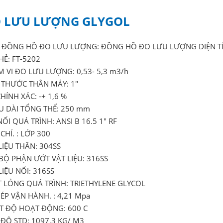
 LƯU LƯỢNG GLYGOL
 ĐỒNG HỒ ĐO LƯU LƯỢNG: ĐỒNG HỒ ĐO LƯU LƯỢNG DIỆN TÍ
HẺ: FT-5202
 VI ĐO LƯU LƯỢNG: 0,53- 5,3 m3/h
 THƯỚC THÂN MÁY: 1"
HÍNH XÁC: -+ 1,6 %
U DÀI TỔNG THỂ: 250 mm
NỐI QUÁ TRÌNH: ANSI B 16.5 1" RF
CHÍ. : LỚP 300
LIỆU THÂN: 304SS
BỘ PHẬN ƯỚT VẬT LIỆU: 316SS
LIỆU NỔI: 316SS
 LỎNG QUÁ TRÌNH: TRIETHYLENE GLYCOL
ÉP VẬN HÀNH. : 4,21 Mpa
T ĐỘ HOẠT ĐỘNG: 600 C
ĐỘ STD: 1097,3 KG/ M3