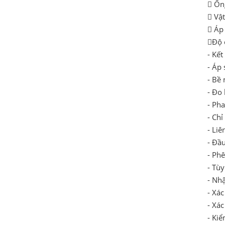
 Ốn
 Vậ
 Áp
Độ 
- Kết
- Áp
- Bề 
- Đo 
- Pha
- Chỉ
- Liê
- Đầu
- Phê
- Tùy
- Nh
- Xác
- Xác
- Kiể