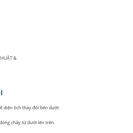
THUẬT &
l
ế diện tích thay đổi bên dưới:
òng chảy từ dưới lên trên.