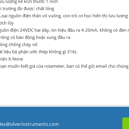
ưu lượng kế kích thước 1 inch
i trường đo được: chất lỏng
oại nguồn điện thân vỏ vuông, con trỏ cơ học hiển thị lưu lượng 
tích lũy
guồn điện 24VDC hai dây, tín hiệu đầu ra 4-20mA, không có đèn 
hông có báo động hoặc xung đầu ra
hông chống cháy nổ
ật liệu bộ phận ướt: thép không gỉ 316L
kiện X-None
bạn muốn biết giá của rotameter, bạn có thể gửi email cho chúng 
les@silverinstruments.com