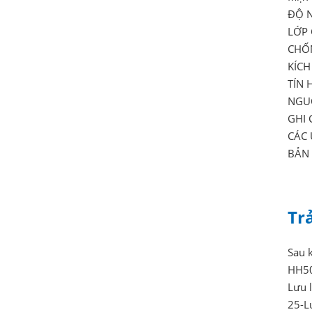
ĐỘ N
LỚP 
CHỐN
KÍCH
TÍN 
NGUỒ
GHI 
CÁC 
BẢN 
Tr
Sau k
HH50
Lưu 
25-L