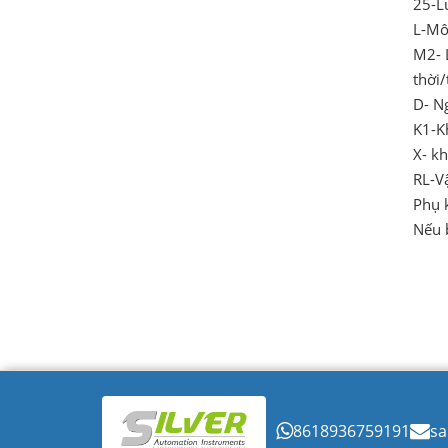
25-L
L-Mô
M2- L
thời/
D- N
K1-K
X- k
RL-V
Phụ 
Nếu 
8618936759191
sa