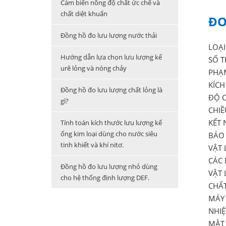
Cảm biến nồng độ chất ức chế và
chất diệt khuẩn
ĐO
Đồng hồ đo lưu lượng nước thải
LOẠI
Hướng dẫn lựa chọn lưu lượng kế
SỐ T
urê lỏng và nóng chảy
PHẠM
KÍCH
Đồng hồ đo lưu lượng chất lỏng là
ĐỘ C
gì?
CHIỀ
KẾT 
Tính toán kích thước lưu lượng kế
ống kim loại dùng cho nước siêu
BÁO 
tinh khiết và khí nitơ.
VẬT 
CÁC 
Đồng hồ đo lưu lượng nhỏ dùng
VẬT 
cho hệ thống định lượng DEF.
CHẤT
MÁY 
NHIỆ
MẬT 