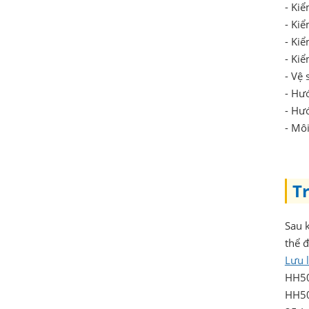
- Kiể
- Ki
- Kiể
- Kiể
- Vệ 
- Hư
- Hư
- Mô
Tr
Sau k
thể 
Lưu l
HH50
HH50