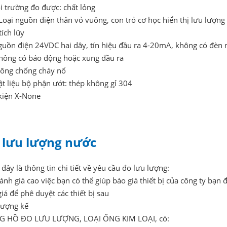
i trường đo được: chất lỏng
oại nguồn điện thân vỏ vuông, con trỏ cơ học hiển thị lưu lượng 
tích lũy
guồn điện 24VDC hai dây, tín hiệu đầu ra 4-20mA, không có đèn 
hông có báo động hoặc xung đầu ra
hông chống cháy nổ
ật liệu bộ phận ướt: thép không gỉ 304
kiện X-None
 lưu lượng nước
đây là thông tin chi tiết về yêu cầu đo lưu lượng:
ánh giá cao việc bạn có thể giúp báo giá thiết bị của công ty bạn
iá để phê duyệt các thiết bị sau
lượng kế
 HỒ ĐO LƯU LƯỢNG, LOẠI ỐNG KIM LOẠI, có: