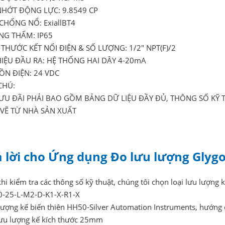
HỚT ĐỘNG LỰC: 9.8549 CP
CHỐNG NỔ: ExiallBT4
G THẤM: IP65
 THƯỚC KẾT NỐI ĐIỆN & SỐ LƯỢNG: 1/2" NPT(F)/2
HIỆU ĐẦU RA: HỆ THỐNG HAI DÂY 4-20mA
N ĐIỆN: 24 VDC
CHÚ:
ƯU ĐÃI PHẢI BAO GỒM BẢNG DỮ LIỆU ĐẦY ĐỦ, THÔNG SỐ KỸ 
VẼ TỪ NHÀ SẢN XUẤT
ả lời cho Ứng dụng Đo lưu lượng Glygo
hi kiểm tra các thông số kỹ thuật, chúng tôi chọn loại lưu lượng k
-25-L-M2-D-K1-X-R1-X
lượng kế biến thiên HH50-Silver Automation Instruments, hướng d
ưu lượng kế kích thước 25mm