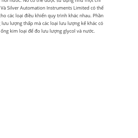
à hơi nước. Nó có thể được sử dụng như một chỉ
Và Silver Automation Instruments Limited có thể
ho các loại điều khiển quy trình khác nhau. Phần
g lưu lượng thấp mà các loại lưu lượng kế khác có
 ống kim loại để đo lưu lượng glycol và nước.