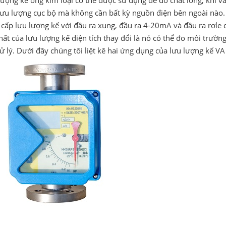
lượng kế ống kim loại có thể được sử dụng để đo chất lỏng, khí v
lưu lượng cục bộ mà không cần bất kỳ nguồn điện bên ngoài nào. 
cấp lưu lượng kế với đầu ra xung, đầu ra 4-20mA và đầu ra rơle c
hất của lưu lượng kế diện tích thay đổi là nó có thể đo môi trườn
ử lý. Dưới đây chúng tôi liệt kê hai ứng dụng của lưu lượng kế VA