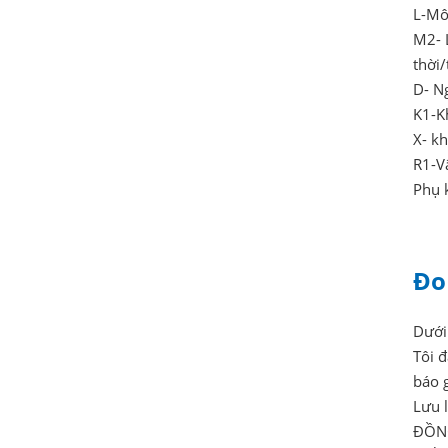
L-Mô
M2- L
thời/
D- N
K1-K
X- k
R1-V
Phụ 
Đo
Dưới 
Tôi đ
báo g
Lưu 
ĐỒNG