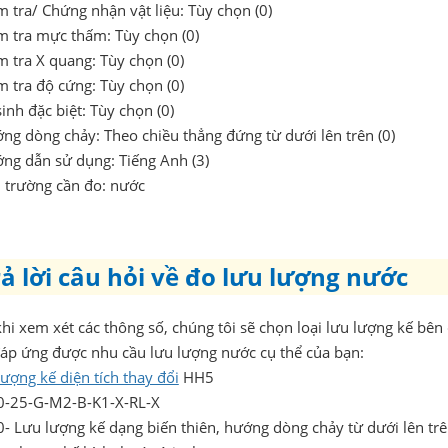
m tra/ Chứng nhận vật liệu: Tùy chọn (0)
ểm tra mực thấm: Tùy chọn (0)
m tra X quang: Tùy chọn (0)
m tra độ cứng: Tùy chọn (0)
sinh đặc biệt: Tùy chọn (0)
ớng dòng chảy: Theo chiều thẳng đứng từ dưới lên trên (0)
ớng dẫn sử dụng: Tiếng Anh (3)
i trường cần đo: nước
ả lời câu hỏi về đo lưu lượng nước
hi xem xét các thông số, chúng tôi sẽ chọn loại lưu lượng kế bê
đáp ứng được nhu cầu lưu lượng nước cụ thể của bạn:
ượng kế diện tích thay đổi
HH5
-25-G-M2-B-K1-X-RL-X
- Lưu lượng kế dạng biến thiên, hướng dòng chảy từ dưới lên trê