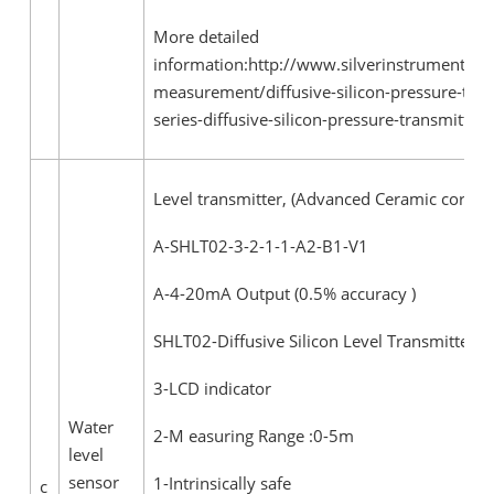
More detailed
information:http://www.silverinstruments.c
measurement/diffusive-silicon-pressure-tran
series-diffusive-silicon-pressure-transmitt.ht
Level transmitter, (Advanced Ceramic core)
A-SHLT02-3-2-1-1-A2-B1-V1
A-4-20mA Output (0.5% accuracy )
SHLT02-Diffusive Silicon Level Transmitter
3-LCD indicator
Water
2-M easuring Range :0-5m
level
sensor
1-Intrinsically safe
c