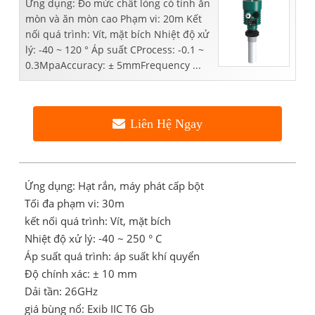
Ứng dụng: Đo mức chất lỏng có tính ăn
mòn và ăn mòn cao Phạm vi: 20m Kết
nối quá trình: Vít, mặt bích Nhiệt độ xử
lý: -40 ~ 120 ° Áp suất CProcess: -0.1 ~
0.3MpaAccuracy: ± 5mmFrequency ...
Liên Hệ Ngay
Ứng dụng: Hạt rắn, máy phát cấp bột
Tối đa phạm vi: 30m
kết nối quá trình: Vít, mặt bích
Nhiệt độ xử lý: -40 ~ 250 ° C
Áp suất quá trình: áp suất khí quyển
Độ chính xác: ± 10 mm
Dải tần: 26GHz
giá bùng nổ: Exib IIC T6 Gb