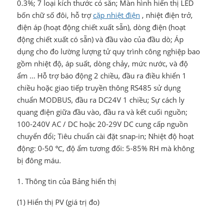
0.3%; 7 loại kích thước có sẵn; Màn hình hiển thị LED
bốn chữ số đôi, hỗ trợ
cặp nhiệt điện
, nhiệt điện trở,
điện áp (hoạt động chiết xuất sẵn), dòng điện (hoạt
động chiết xuất có sẵn) và đầu vào của đầu dò; Áp
dụng cho đo lường lượng tử quy trình công nghiệp bao
gồm nhiệt độ, áp suất, dòng chảy, mức nước, và độ
ẩm ... Hỗ trợ báo động 2 chiều, đầu ra điều khiển 1
chiều hoặc giao tiếp truyền thông RS485 sử dụng
chuẩn MODBUS, đầu ra DC24V 1 chiều; Sự cách ly
quang điện giữa đầu vào, đầu ra và kết cuối nguồn;
100-240V AC / DC hoặc 20-29V DC cung cấp nguồn
chuyển đổi; Tiêu chuẩn cài đặt snap-in; Nhiệt độ hoạt
động: 0-50 ℃, độ ẩm tương đối: 5-85% RH mà không
bị đông máu.
1. Thông tin của Bảng hiển thị
(1) Hiển thị PV (giá trị đo)