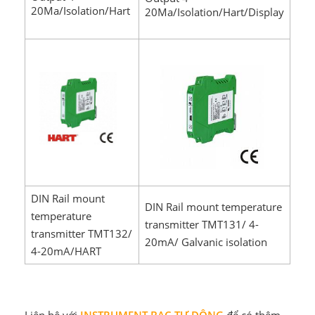
20Ma/Isolation/Hart
20Ma/Isolation/Hart/Display
DIN Rail mount
DIN Rail mount temperature
temperature
transmitter TMT131/ 4-
transmitter TMT132/
20mA/ Galvanic isolation
4-20mA/HART
Liên hệ với
INSTRUMENT BẠC TỰ ĐỘNG
để có thêm