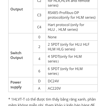
C2
for HLR,HLVR and remote
series)
Output
RS485-Profibus-DP
C3
protocol(only for HLM series)
Hart protocol (only for
C4
HLU
HLM series)
，
0
None
2 SPDT (only for HLU HLF
2
HLM HLG series)
Switch
4 SPDT(only for HLM
Output
4
series
）
6 SPDT (only for HLM
6
series
）
D
DC24V
Power
supply
A
AC220V
* 1HLVT-T có thể được tìm thấy bằng răng xanh, phần
mềm không miễn phí, tham khảo ý kiến bán hàng để