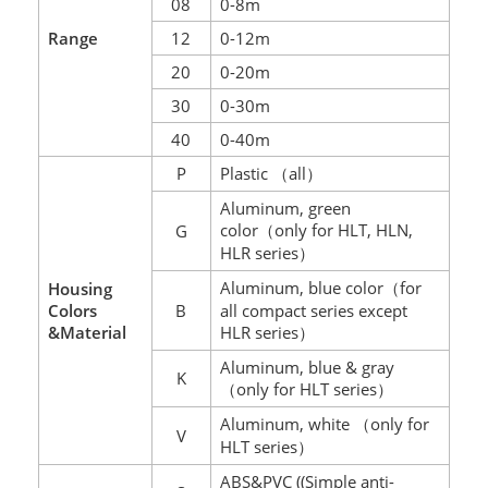
08
0-8m
Range
12
0-12m
20
0-20m
30
0-30m
40
0-40m
P
Plastic
all
（
）
Aluminum, green
color
only for HLT, HLN,
G
（
HLR series
）
Aluminum
, blue color
for
Housing
（
Colors
B
all compact series except
&Material
HLR series
）
Aluminum, blue & gray
K
only for HLT series
（
）
Aluminum, white
only for
（
V
HLT series
）
ABS&PVC ((Simple anti-