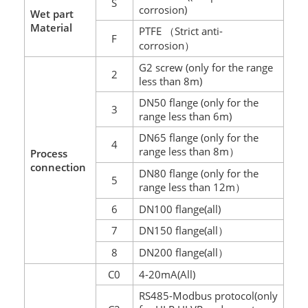
S
corrosion)
Wet part
Material
PTFE
Strict anti-
（
F
corrosion
）
G2 screw (only for the range
2
less than 8m)
DN50 flange (only for the
3
range less than 6m)
DN65 flange (only for the
4
range less than 8m
Process
）
connection
DN80 flange (only for the
5
range less than 12m
）
6
DN100 flange(all)
7
DN150 flange(all
）
8
DN200 flange(all
）
C0
4-20mA(All)
RS485-Modbus protocol(only