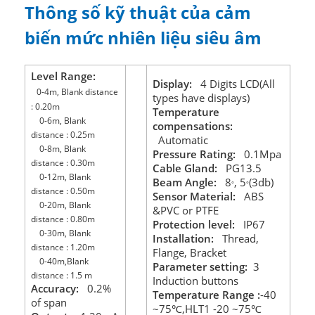
Thông số kỹ thuật của cảm
biến mức nhiên liệu siêu âm
Level Range:
Display:
4 Digits LCD(All
0-4m, Blank distance
types have displays)
: 0.20m
Temperature
0-6m, Blank
compensations:
distance : 0.25m
Automatic
0-8m, Blank
Pressure Rating:
0.1Mpa
distance : 0.30m
Cable Gland:
PG13.5
0-12m, Blank
Beam Angle:
8
, 5
(3db)
°
°
distance : 0.50m
Sensor Material:
ABS
0-20m, Blank
&PVC or PTFE
distance : 0.80m
Protection level:
IP67
0-30m, Blank
Installation:
Thread,
distance : 1.20m
Flange, Bracket
0-40m,Blank
Parameter setting:
3
distance : 1.5 m
Induction buttons
Accuracy:
0.2%
Temperature Range :
-40
of span
~75
,HLT1 -20
~75
℃
℃