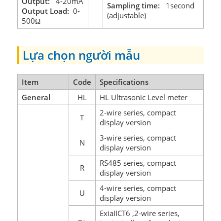
Output:
4-20mA
Sampling time:
1second
Output Load:
0-
(adjustable)
500
Ω
Lựa chọn người mẫu
Item
Code
Specifications
General
HL
HL Ultrasonic Level meter
2-wire series, compact
T
display version
3-wire series, compact
N
display version
RS485 series, compact
R
display version
4-wire series, compact
U
display version
ExiaIICT6 ,2-wire series,