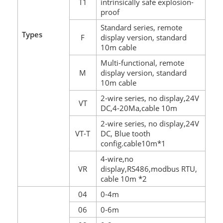
T1
intrinsically safe explosion-
proof
Standard series, remote
Types
F
display version, standard
10m cable
Multi-functional, remote
M
display version, standard
10m cable
2-wire series, no display,24V
VT
DC,4-20Ma,cable 10m
2-wire series, no display,24V
VT-T
DC, Blue tooth
config.cable10m*1
4-wire,no
VR
display,RS486,modbus RTU,
cable 10m *2
04
0-4m
06
0-6m