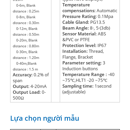
Temperature
0-6m, Blank
compensations:
Automatic
distance : 0.25m
Pressure Rating:
0.1Mpa
0-8m, Blank
Cable Gland:
PG13.5
distance : 0.30m
Beam Angle:
8
, 5
(3db)
0-12m, Blank
°
°
Sensor Material:
ABS
distance : 0.50m
&PVC or PTFE
0-20m, Blank
Protection level:
IP67
distance : 0.80m
Installation:
Thread,
0-30m, Blank
Flange, Bracket
distance : 1.20m
Parameter setting:
3
0-40m,Blank
Induction buttons
distance : 1.5 m
Temperature Range :
-40
Accuracy:
0.2% of
~75
,HLT1 -20
~75
span
℃
℃
Sampling time:
1second
Output:
4-20mA
(adjustable)
Output Load:
0-
500
Ω
Lựa chọn người mẫu