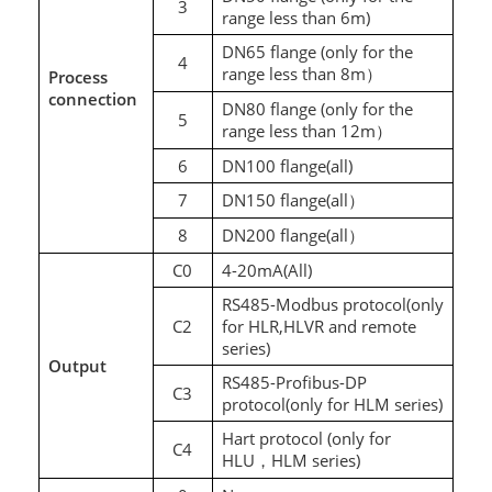
3
range less than 6m)
DN65 flange (only for the
4
range less than 8m
Process
）
connection
DN80 flange (only for the
5
range less than 12m
）
6
DN100 flange(all)
7
DN150 flange(all
）
8
DN200 flange(all
）
C0
4-20mA(All)
RS485-Modbus protocol(only
C2
for HLR,HLVR and remote
series)
Output
RS485-Profibus-DP
C3
protocol(only for HLM series)
Hart protocol (only for
C4
HLU
HLM series)
，