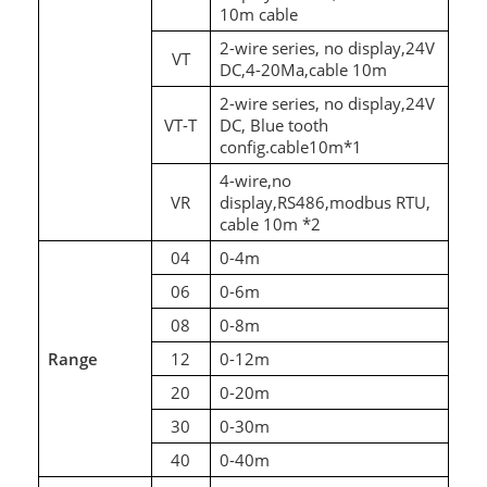
10m cable
2-wire series, no display,24V
VT
DC,4-20Ma,cable 10m
2-wire series, no display,24V
VT-T
DC, Blue tooth
config.cable10m*1
4-wire,no
VR
display,RS486,modbus RTU,
cable 10m *2
04
0-4m
06
0-6m
08
0-8m
Range
12
0-12m
20
0-20m
30
0-30m
40
0-40m