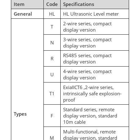
Item
Code
Specifications
General
HL
HL Ultrasonic Level meter
2-wire series, compact
T
display version
3-wire series, compact
N
display version
RS485 series, compact
R
display version
4-wire series, compact
U
display version
ExiaIICT6 ,2-wire series,
T1
intrinsically safe explosion-
proof
Standard series, remote
Types
F
display version, standard
10m cable
Multi-functional, remote
M
display version, standard