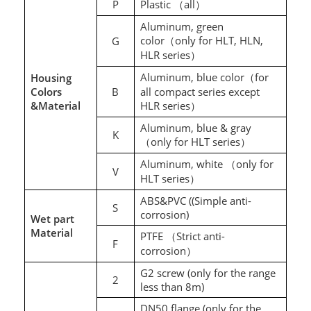
P
Plastic
all
（
）
Aluminum, green
color
only for HLT, HLN,
G
（
HLR series
）
Aluminum
, blue color
for
Housing
（
Colors
B
all compact series except
&Material
HLR series
）
Aluminum, blue & gray
K
only for HLT series
（
）
Aluminum, white
only for
（
V
HLT series
）
ABS&PVC ((Simple anti-
S
corrosion)
Wet part
Material
PTFE
Strict anti-
（
F
corrosion
）
G2 screw (only for the range
2
less than 8m)
DN50 flange (only for the