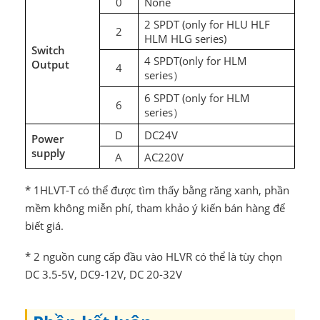
0
None
2 SPDT (only for HLU HLF
2
HLM HLG series)
Switch
4 SPDT(only for HLM
Output
4
series
）
6 SPDT (only for HLM
6
series
）
D
DC24V
Power
supply
A
AC220V
* 1HLVT-T có thể được tìm thấy bằng răng xanh, phần
mềm không miễn phí, tham khảo ý kiến bán hàng để
biết giá.
* 2 nguồn cung cấp đầu vào HLVR có thể là tùy chọn
DC 3.5-5V, DC9-12V, DC 20-32V