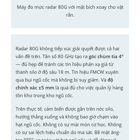
Máy đo mức radar 80G với mặt bích xoay cho vật
rắn.
Radar 80G không tiếp xúc giải quyết được cả hai
vấn đề trên. Tần số 80 GHz tạo ra
góc chùm tia 4°
— đủ hẹp để tránh các tín hiệu phản xạ giả từ
thành silo ở độ sâu 18 m. Tín hiệu FMCW xuyên
qua bụi ngũ cốc mà không bị suy giảm. Và
độ
chính xác ±5 mm
là quá đủ cho việc quản lý hàng
tồn kho trong kho ngũ cốc.
Trên thực tế, cảm biến được gắn trên nóc silo,
hướng thẳng xuống và không bao giờ chạm vào
hạt ngũ cốc. Không có sự mài mòn cơ học. Không
có sự sai lệch hiệu chuẩn do ma sát. Bề mặt ăng-
ten PTFE an toàn với hạt ngũ cốc và dễ dàng vệ