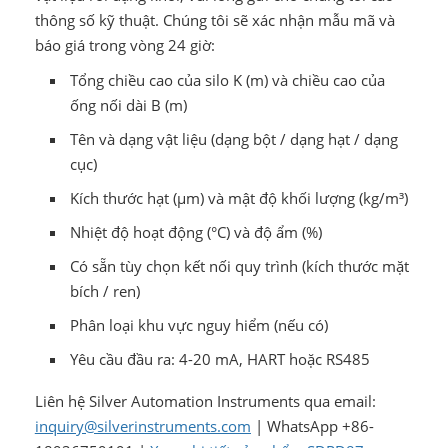
thông số kỹ thuật. Chúng tôi sẽ xác nhận mẫu mã và
báo giá trong vòng 24 giờ:
Tổng chiều cao của silo K (m) và chiều cao của
ống nối dài B (m)
Tên và dạng vật liệu (dạng bột / dạng hạt / dạng
cục)
Kích thước hạt (μm) và mật độ khối lượng (kg/m³)
Nhiệt độ hoạt động (°C) và độ ẩm (%)
Có sẵn tùy chọn kết nối quy trình (kích thước mặt
bích / ren)
Phân loại khu vực nguy hiểm (nếu có)
Yêu cầu đầu ra: 4-20 mA, HART hoặc RS485
Liên hệ Silver Automation Instruments qua email:
inquiry@silverinstruments.com
| WhatsApp +86-