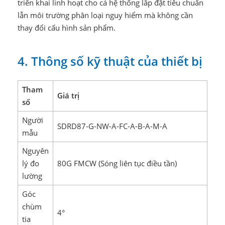
triển khai linh hoạt cho cả hệ thống lắp đặt tiêu chuẩn
lẫn môi trường phân loại nguy hiểm mà không cần
thay đổi cấu hình sản phẩm.
4. Thông số kỹ thuật của thiết bị
Tham
Giá trị
số
Người
SDRD87-G-NW-A-FC-A-B-A-M-A
mẫu
Nguyên
lý đo
80G FMCW (Sóng liên tục điều tần)
lường
Góc
chùm
4°
tia