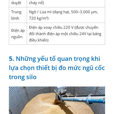
duyệt
cháy nổ)
Trung
Ngô / Lúa mì (dạng hạt, 500–3.000 μm,
bình
720 kg/m³)
Điện áp xoay chiều 220 V (được chuyển
Điện áp
đổi thành điện áp một chiều 24V tại bảng
nguồn
điều khiển)
5.
Những yếu tố quan trọng khi
lựa chọn thiết bị đo mức ngũ cốc
trong silo