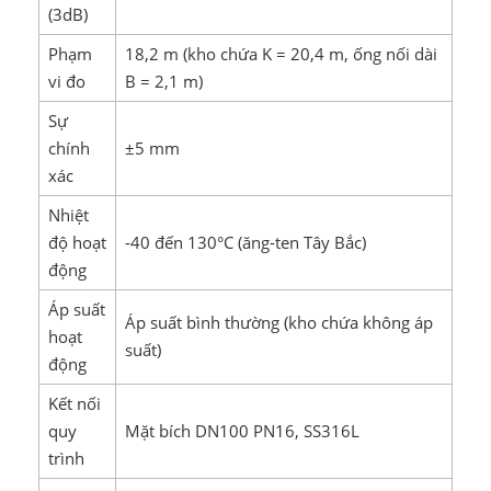
(3dB)
Phạm
18,2 m (kho chứa K = 20,4 m, ống nối dài
vi đo
B = 2,1 m)
Sự
chính
±5 mm
xác
Nhiệt
độ hoạt
-40 đến 130°C (ăng-ten Tây Bắc)
động
Áp suất
Áp suất bình thường (kho chứa không áp
hoạt
suất)
động
Kết nối
quy
Mặt bích DN100 PN16, SS316L
trình