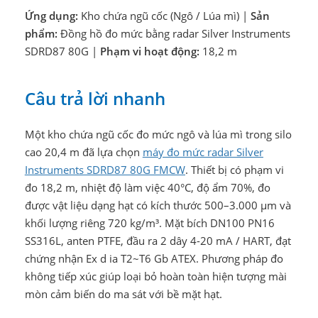
Ứng dụng:
Kho chứa ngũ cốc (Ngô / Lúa mì) |
Sản
phẩm:
Đồng hồ đo mức bằng radar Silver Instruments
SDRD87 80G |
Phạm vi hoạt động:
18,2 m
Câu trả lời nhanh
Một kho chứa ngũ cốc đo mức ngô và lúa mì trong silo
cao 20,4 m đã lựa chọn
máy đo mức radar Silver
Instruments SDRD87 80G FMCW
. Thiết bị có phạm vi
đo 18,2 m, nhiệt độ làm việc 40°C, độ ẩm 70%, đo
được vật liệu dạng hạt có kích thước 500–3.000 μm và
khối lượng riêng 720 kg/m³. Mặt bích DN100 PN16
SS316L, anten PTFE, đầu ra 2 dây 4-20 mA / HART, đạt
chứng nhận Ex d ia T2~T6 Gb ATEX. Phương pháp đo
không tiếp xúc giúp loại bỏ hoàn toàn hiện tượng mài
mòn cảm biến do ma sát với bề mặt hạt.