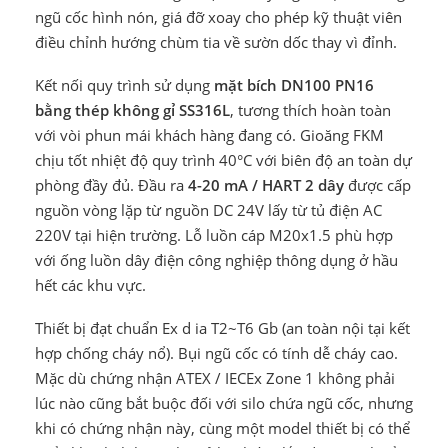
ngũ cốc hình nón, giá đỡ xoay cho phép kỹ thuật viên
điều chỉnh hướng chùm tia về sườn dốc thay vì đỉnh.
Kết nối quy trình sử dụng
mặt bích DN100 PN16
bằng thép không gỉ SS316L
, tương thích hoàn toàn
với vòi phun mái khách hàng đang có. Gioăng FKM
chịu tốt nhiệt độ quy trình 40°C với biên độ an toàn dự
phòng đầy đủ. Đầu ra
4-20 mA / HART 2 dây
được cấp
nguồn vòng lặp từ nguồn DC 24V lấy từ tủ điện AC
220V tại hiện trường. Lỗ luồn cáp M20x1.5 phù hợp
với ống luồn dây điện công nghiệp thông dụng ở hầu
hết các khu vực.
Thiết bị đạt chuẩn Ex d ia T2~T6 Gb (an toàn nội tại kết
hợp chống cháy nổ). Bụi ngũ cốc có tính dễ cháy cao.
Mặc dù chứng nhận ATEX / IECEx Zone 1 không phải
lúc nào cũng bắt buộc đối với silo chứa ngũ cốc, nhưng
khi có chứng nhận này, cùng một model thiết bị có thể