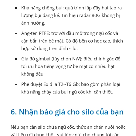
Khả năng chống bụi: quá trình lấp đầy hạt tạo ra
lượng bụi đáng kể. Tín hiệu radar 80G không bị
ảnh hưởng.
Ăng-ten PTFE: trơ với dầu mỡ trong ngũ cốc và
cặn bẩn trên bề mặt. Có độ bền cơ học cao, thích
hợp sử dụng trên đỉnh silo.
Giá đỡ gimbal (tùy chọn NW): điều chỉnh góc để
tối ưu hóa tiếng vọng từ bề mặt có nhiều hạt
không đều.
Phê duyệt Ex d ia T2~T6 Gb: bao gồm phân loại
khả năng cháy của bụi ngũ cốc khi cần thiết.
6. Nhận báo giá cho silo của bạn
Nếu bạn cần silo chứa ngũ cốc, thức ăn chăn nuôi hoặc
vật liệu rời dạng khối, vui lòng gửi cho chúng tôi các