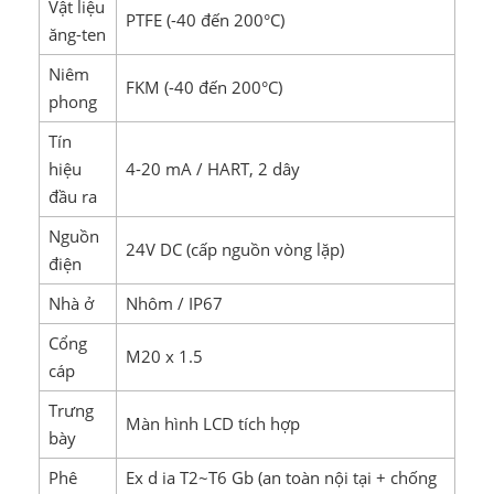
Vật liệu
PTFE (-40 đến 200°C)
ăng-ten
Niêm
FKM (-40 đến 200°C)
phong
Tín
hiệu
4-20 mA / HART, 2 dây
đầu ra
Nguồn
24V DC (cấp nguồn vòng lặp)
điện
Nhà ở
Nhôm / IP67
Cổng
M20 x 1.5
cáp
Trưng
Màn hình LCD tích hợp
bày
Phê
Ex d ia T2~T6 Gb (an toàn nội tại + chống