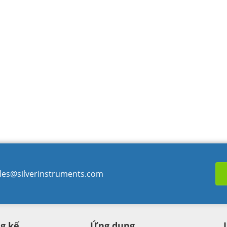
les@silverinstruments.com
g kế
Ứng dụng