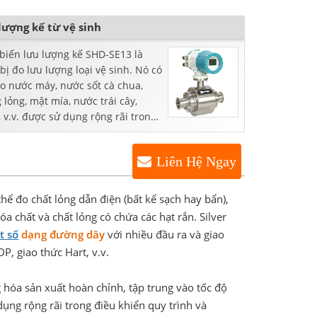
lượng kế từ vệ sinh
biến lưu lượng kế SHD-SE13 là
 bị đo lưu lượng loại vệ sinh. Nó có
đo nước máy, nước sốt cà chua,
 lỏng, mật mía, nước trái cây,
 v.v. được sử dụng rộng rãi trong
ngành chế biến thực phẩm, bia và
 phẩm.
Liên Hệ Ngay
hể đo chất lỏng dẫn điện (bất kể sạch hay bẩn),
a chất và chất lỏng có chứa các hạt rắn. Silver
t số
dạng đường dây
với nhiều đầu ra và giao
, giao thức Hart, v.v.
g hóa sản xuất hoàn chỉnh, tập trung vào tốc độ
dụng rộng rãi trong điều khiển quy trình và