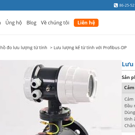
86-25-5
m
Ủng hộ
Blog
Về chúng tôi
Liên hệ
hồ đo lưu lượng từ tính
Lưu lượng kế từ tính với Profibus-DP
Lưu 
Sản p
Cảm 
Cảm b
Đầu 
Dùng
tính
Chẳn