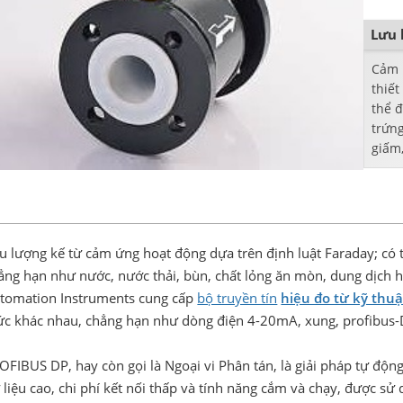
Lưu 
Cảm 
thiết
thể 
trứng
giấm,
các 
dược
u lượng kế từ cảm ứng hoạt động dựa trên định luật Faraday; có t
ẳng hạn như nước, nước thải, bùn, chất lỏng ăn mòn, dung dịch hó
tomation Instruments cung cấp
bộ truyền tín
hiệu đo từ kỹ thuậ
ức khác nhau, chẳng hạn như dòng điện 4-20mA, xung, profibus-DP
OFIBUS DP, hay còn gọi là Ngoại vi Phân tán, là giải pháp tự độn
 liệu cao, chi phí kết nối thấp và tính năng cắm và chạy, được sử 