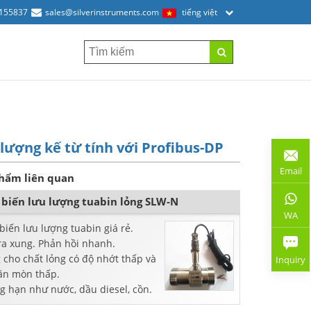
2155837
sales@silverinstruments.com
tiếng việt
lượng kế từ tính với Profibus-DP
Email
hẩm liên quan
biến lưu lượng tuabin lỏng SLW-N
WA
iến lưu lượng tuabin giá rẻ.
ra xung. Phản hồi nhanh.
 cho
chất lỏng có độ nhớt thấp và
Inquiry
 ăn mòn thấp.
g hạn như nước, dầu diesel, cồn.