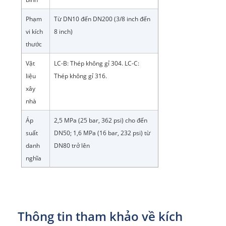
Phạm
Từ DN10 đến DN200 (3/8 inch đến
vi kích
8 inch)
thước
Vật
LC-B: Thép không gỉ 304. LC-C:
liệu
Thép không gỉ 316.
xây
nhà
Áp
2,5 MPa (25 bar, 362 psi) cho đến
suất
DN50; 1,6 MPa (16 bar, 232 psi) từ
danh
DN80 trở lên
nghĩa
Thông tin tham khảo về kích