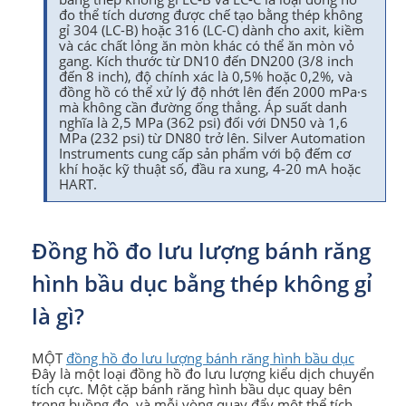
đo thể tích dương được chế tạo bằng thép không
gỉ 304 (LC-B) hoặc 316 (LC-C) dành cho axit, kiềm
và các chất lỏng ăn mòn khác có thể ăn mòn vỏ
gang. Kích thước từ DN10 đến DN200 (3/8 inch
đến 8 inch), độ chính xác là 0,5% hoặc 0,2%, và
đồng hồ có thể xử lý độ nhớt lên đến 2000 mPa·s
mà không cần đường ống thẳng. Áp suất danh
nghĩa là 2,5 MPa (362 psi) đối với DN50 và 1,6
MPa (232 psi) từ DN80 trở lên. Silver Automation
Instruments cung cấp sản phẩm với bộ đếm cơ
khí hoặc kỹ thuật số, đầu ra xung, 4-20 mA hoặc
HART.
Đồng hồ đo lưu lượng bánh răng
hình bầu dục bằng thép không gỉ
là gì?
MỘT
đồng hồ đo lưu lượng bánh răng hình bầu dục
Đây là một loại đồng hồ đo lưu lượng kiểu dịch chuyển
tích cực. Một cặp bánh răng hình bầu dục quay bên
trong buồng đo, và mỗi vòng quay đẩy một thể tích