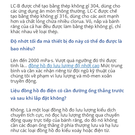
LC-B được chế tạo bằng thép không gỉ 304, dùng cho
các ứng dụng ăn mòn thông thường. LC-C được chế
tạo bằng thép không gỉ 316, dùng cho các axit mạnh
hơn và chất lỏng chứa nhiều clorua. Vỏ, nắp và bánh
răng của cả hai đều được làm bằng thép không gỉ, chỉ
khác nhau về loại thép.
Độ nhớt tối đa mà thiết bị đo này có thể đo được là
bao nhiêu?
Lên đến 2000 mPa·s. Vượt quá ngưỡng đó thì được
tính là...
đồng hồ đo lưu lượng độ nhớt cao
Mức trung
bình và cần xác nhận riêng từ đội ngũ kỹ thuật của
chúng tôi về phạm vi lưu lượng và mô-men xoắn
truyền động.
Liệu đồng hồ đo điện có cần đường ống thẳng trước
và sau khi lắp đặt không?
Không. Là một loại đồng hồ đo lưu lượng kiểu dịch
chuyển tích cực, nó đọc lưu lượng thông qua chuyển
động quay trực tiếp của bánh răng, do đó nó không
cần các đoạn ống thẳng ở phía thượng lưu và hạ lưu
như các loại đồng hồ đo kiểu xoáy hoặc điện từ.