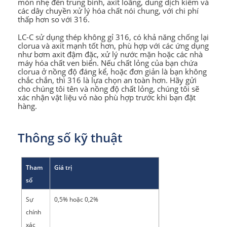
mòn nhẹ đến trung bình, axit loãng, dung dịch kiềm và
các dây chuyền xử lý hóa chất nói chung, với chi phí
thấp hơn so với 316.
LC-C sử dụng thép không gỉ 316, có khả năng chống lại
clorua và axit mạnh tốt hơn, phù hợp với các ứng dụng
như bơm axit đậm đặc, xử lý nước mặn hoặc các nhà
máy hóa chất ven biển. Nếu chất lỏng của bạn chứa
clorua ở nồng độ đáng kể, hoặc đơn giản là bạn không
chắc chắn, thì 316 là lựa chọn an toàn hơn. Hãy gửi
cho chúng tôi tên và nồng độ chất lỏng, chúng tôi sẽ
xác nhận vật liệu vỏ nào phù hợp trước khi bạn đặt
hàng.
Thông số kỹ thuật
Tham
Giá trị
số
Sự
0,5% hoặc 0,2%
chính
xác