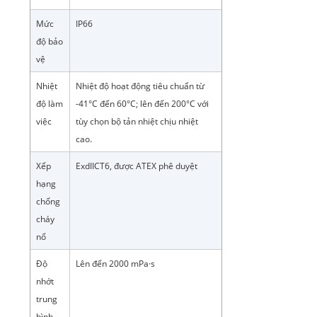
Mức
IP66
độ bảo
vệ
Nhiệt
Nhiệt độ hoạt động tiêu chuẩn từ
độ làm
-41°C đến 60°C; lên đến 200°C với
việc
tùy chọn bộ tản nhiệt chịu nhiệt
cao.
Xếp
ExdIICT6, được ATEX phê duyệt
hạng
chống
cháy
nổ
Độ
Lên đến 2000 mPa·s
nhớt
trung
bình