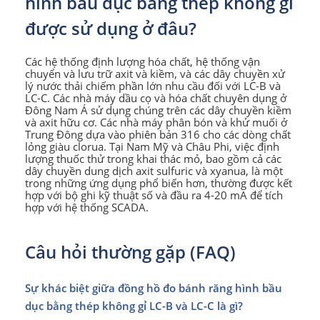
hình bầu dục bằng thép không gỉ
được sử dụng ở đâu?
Các hệ thống định lượng hóa chất, hệ thống vận
chuyển và lưu trữ axit và kiềm, và các dây chuyền xử
lý nước thải chiếm phần lớn nhu cầu đối với LC-B và
LC-C. Các nhà máy dầu cọ và hóa chất chuyên dụng ở
Đông Nam Á sử dụng chúng trên các dây chuyền kiềm
và axit hữu cơ. Các nhà máy phân bón và khử muối ở
Trung Đông dựa vào phiên bản 316 cho các dòng chất
lỏng giàu clorua. Tại Nam Mỹ và Châu Phi, việc định
lượng thuốc thử trong khai thác mỏ, bao gồm cả các
dây chuyền dung dịch axit sulfuric và xyanua, là một
trong những ứng dụng phổ biến hơn, thường được kết
hợp với bộ ghi kỹ thuật số và đầu ra 4-20 mA để tích
hợp với hệ thống SCADA.
Câu hỏi thường gặp (FAQ)
Sự khác biệt giữa đồng hồ đo bánh răng hình bầu
dục bằng thép không gỉ LC-B và LC-C là gì?