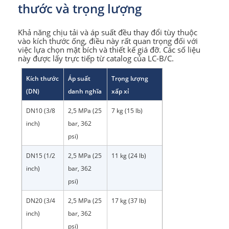
thước và trọng lượng
Khả năng chịu tải và áp suất đều thay đổi tùy thuộc
vào kích thước ống, điều này rất quan trọng đối với
việc lựa chọn mặt bích và thiết kế giá đỡ. Các số liệu
này được lấy trực tiếp từ catalog của LC-B/C.
Kích thước
Áp suất
Trọng lượng
(DN)
danh nghĩa
xấp xỉ
DN10 (3/8
2,5 MPa (25
7 kg (15 lb)
inch)
bar, 362
psi)
DN15 (1/2
2,5 MPa (25
11 kg (24 lb)
inch)
bar, 362
psi)
DN20 (3/4
2,5 MPa (25
17 kg (37 lb)
inch)
bar, 362
psi)