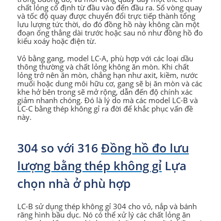
chất lỏng cố định từ đầu vào đến đầu ra. Số vòng quay
và tốc độ quay được chuyển đổi trực tiếp thành tổng
lưu lượng tức thời, do đó đồng hồ này không cần một
đoạn ống thẳng dài trước hoặc sau nó như đồng hồ đo
kiểu xoáy hoặc điện từ.
Vỏ bằng gang, model LC-A, phù hợp với các loại dầu
thông thường và chất lỏng không ăn mòn. Khi chất
lỏng trở nên ăn mòn, chẳng hạn như axit, kiềm, nước
muối hoặc dung môi hữu cơ, gang sẽ bị ăn mòn và các
khe hở bên trong sẽ mở rộng, dẫn đến độ chính xác
giảm nhanh chóng. Đó là lý do mà các model LC-B và
LC-C bằng thép không gỉ ra đời để khắc phục vấn đề
này.
304 so với 316
Đồng hồ đo lưu
lượng bằng thép không gỉ
Lựa
chọn nhà ở phù hợp
LC-B sử dụng thép không gỉ 304 cho vỏ, nắp và bánh
răng hình bầu dục. Nó có thể xử lý các chất lỏng ăn