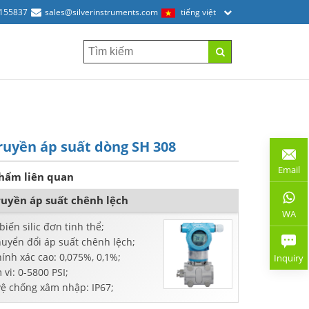
2155837
sales@silverinstruments.com
tiếng việt
ruyền áp suất dòng SH 308
Email
hẩm liên quan
ruyền áp suất chênh lệch
WA
iến silic đơn tinh thể;
huyển đổi áp suất chênh lệch;
ính xác cao: 0,075%, 0,1%;
Inquiry
vi: 0-5800 PSI;
vệ chống xâm nhập: IP67;