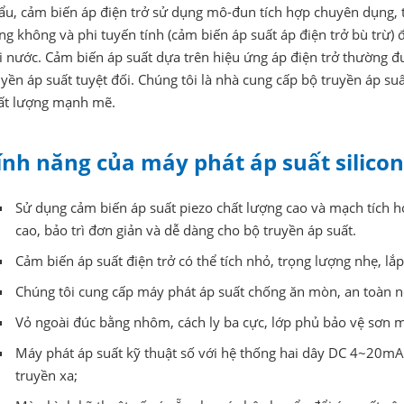
ẩu, cảm biến áp điện trở sử dụng mô-đun tích hợp chuyên dụng, t
ng không và phi tuyến tính (cảm biến áp suất áp điện trở bù trừ) 
i nước. Cảm biến áp suất dựa trên hiệu ứng áp điện trở thường 
uyền áp suất tuyệt đối. Chúng tôi là nhà cung cấp bộ truyền áp suấ
ất lượng mạnh mẽ.
ính năng của máy phát áp suất silico
Sử dụng cảm biến áp suất piezo chất lượng cao và mạch tích hợp 
cao, bảo trì đơn giản và dễ dàng cho bộ truyền áp suất.
Cảm biến áp suất điện trở có thể tích nhỏ, trọng lượng nhẹ, lắp 
Chúng tôi cung cấp máy phát áp suất chống ăn mòn, an toàn nộ
Vỏ ngoài đúc bằng nhôm, cách ly ba cực, lớp phủ bảo vệ sơn m
Máy phát áp suất kỹ thuật số với hệ thống hai dây DC 4~20m
truyền xa;