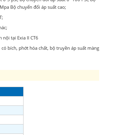
70Mpa Bộ chuyển đổi áp suất cao;
T;
hác;
nội tại Exia II CT6
 có bích, phớt hóa chất, bộ truyền áp suất màng