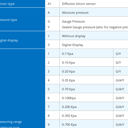
ensor type
A1
Diffusive silicon sensor
A
Absolute pressure
ressure type
G
Gauge Pressure
Y
Sealed Gauge pressure (also for negative pre
1
Without display
igital display
3
Digital Display
1
0-7 Kpa
G/Y
2
0-10 Kpa
G/Y
3
0-20 Kpa
G/Y
4
0-35 Kpa
G/A/Y
5
0-70 Kpa
G/A/Y
6
0-100Kpa
G/A/Y
7
0-200 Kpa
G/A/Y
8
0-350 Kpa
G/A/Y
easuring range
9
0-700 Kpa
G/A/Y
pressure type