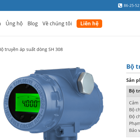
86-25-5
m
Ủng hộ
Blog
Về chúng tôi
Liên hệ
Bộ truyền áp suất dòng SH 308
Bộ t
Sản p
Bộ t
Cảm b
Bộ c
Độ ch
Phạm 
Bảo 