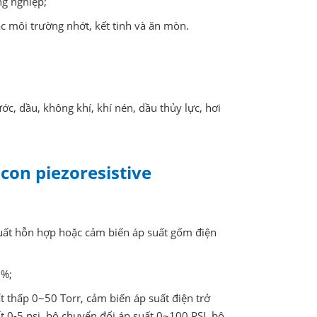
ng nghiệp;
ác môi trường nhớt, kết tinh và ăn mòn.
ớc, dầu, không khí, khí nén, dầu thủy lực, hơi
icon piezoresistive
 suất hỗn hợp hoặc cảm biến áp suất gốm điện
5%;
t thấp 0~50 Torr, cảm biến áp suất điện trở
 0-5 psi, bộ chuyển đổi áp suất 0~100 PSI, bộ