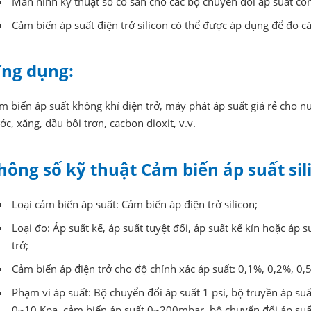
Màn hình kỹ thuật số có sẵn cho các bộ chuyển đổi áp suất cô
Cảm biến áp suất điện trở silicon có thể được áp dụng để đo c
ng dụng:
m biến áp suất không khí điện trở, máy phát áp suất giá rẻ cho nư
ớc, xăng, dầu bôi trơn, cacbon dioxit, v.v.
hông số kỹ thuật
Cảm biến áp suất sil
Loại cảm biến áp suất: Cảm biến áp điện trở silicon;
Loại đo: Áp suất kế, áp suất tuyệt đối, áp suất kế kín hoặc áp
trở;
Cảm biến áp điện trở cho độ chính xác áp suất: 0,1%, 0,2%, 0,
Phạm vi áp suất: Bộ chuyển đổi áp suất 1 psi, bộ truyền áp suấ
0~10 Kpa, cảm biến áp suất 0~200mbar, bộ chuyển đổi áp suất