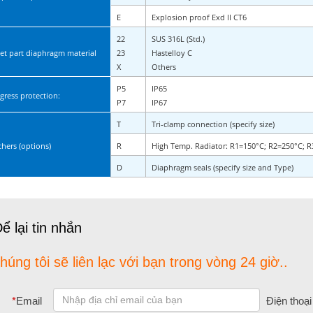
E
Explosion proof Exd II CT6
22
SUS 316L (Std.)
et part diaphragm material
23
Hastelloy C
X
Others
P5
IP65
ngress protection:
P7
IP67
T
Tri-clamp connection (specify size)
hers (options)
R
High Temp. Radiator: R1=150°C; R2=250°C; 
D
Diaphragm seals (specify size and Type)
ể lại tin nhắn
húng tôi sẽ liên lạc với bạn trong vòng 24 giờ..
*
Email
Điện thoại