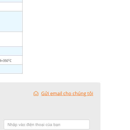
R3=350°C
Gửi email cho chúng tôi