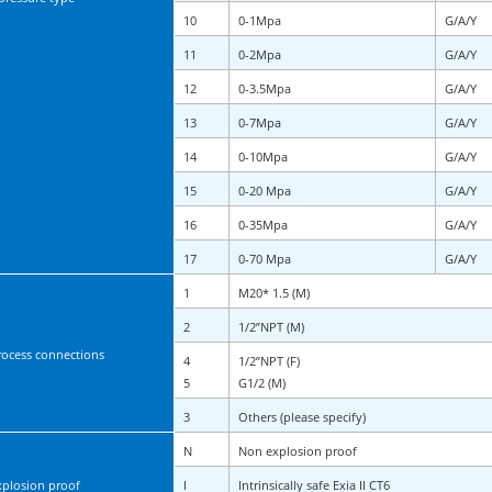
10
0-1Mpa
G/A/Y
11
0-2Mpa
G/A/Y
12
0-3.5Mpa
G/A/Y
13
0-7Mpa
G/A/Y
14
0-10Mpa
G/A/Y
15
0-20 Mpa
G/A/Y
16
0-35Mpa
G/A/Y
17
0-70 Mpa
G/A/Y
1
M20* 1.5 (M)
2
1/2”NPT (M)
rocess connections
4
1/2”NPT (F)
5
G1/2 (M)
3
Others (please specify)
N
Non explosion proof
xplosion proof
I
Intrinsically safe Exia II CT6