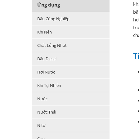
kh
Ứng dụng
bằ
Dầu Công Nghiệp
hơ
tr
Khí Nén
ch
Chất Lỏng Nhớt
T
Dầu Diesel
Hơi Nước
Khí Tự Nhiên
Nước
Nước Thải
Nitơ
Oxy