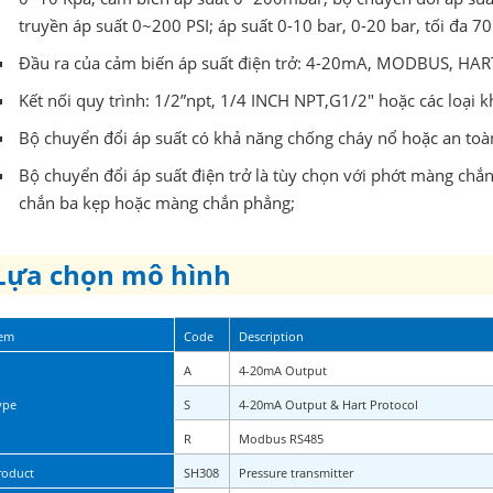
truyền áp suất 0~200 PSI; áp suất 0-10 bar, 0-20 bar, tối đa 
Đầu ra của cảm biến áp suất điện trở: 4-20mA, MODBUS, HAR
Kết nối quy trình: 1/2”npt, 1/4 INCH NPT,G1/2" hoặc các loại k
Bộ chuyển đổi áp suất có khả năng chống cháy nổ hoặc an toàn 
Bộ chuyển đổi áp suất điện trở là tùy chọn với phớt màng chắn
chắn ba kẹp hoặc màng chắn phẳng;
Lựa chọn mô hình
tem
Code
Description
A
4-20mA Output
ype
S
4-20mA Output & Hart Protocol
R
Modbus RS485
roduct
SH308
Pressure transmitter