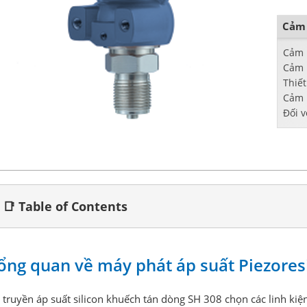
Cảm 
Cảm b
Cảm 
Thiết
Cảm 
Đối v
hoặc
📑 Table of Contents
ổng quan về máy phát áp suất Piezores
 truyền áp suất silicon khuếch tán dòng SH 308 chọn các linh kiệ